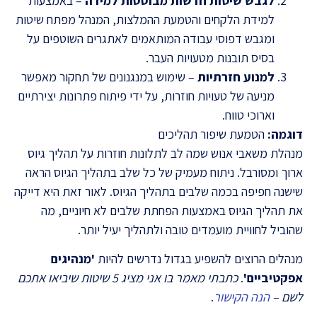
לגבש שיטות חדשות מבוססות למידה
– באמצעות
למידת הלקחים והטמעת ההמלצות, המנהל מפתח שיטות
ומגבש דפוסי עבודה המותאמים לאתגרים השוטפים על
בסיס תובנות מטעויות העבר.
למנוע חזרתיות
– שימוש במנגנונים של תחקור מאפשר
מניעה של טעויות חוזרות, על ידי פיתוח פתרונות יצירתיים
וארוכי טווח.
דוגמה:
הטמעת שיפור תהליכים
מנהלת משאבי אנוש שמה לב לתלונות חוזרות על תהליך גיוס
ארוך ומסורבל. ניתוח מעמיק של כל שלב בתהליך הגיוס הראה
שישנה חפיפה בכמה שלבים בתהליך הגיוס. לאור זאת היא דייקה
את תהליך הגיוס באמצעות הפחתת שלבים לא חיוניים, מה
שהוביל לחוויית מועמדים טובה ולתהליך יעיל יותר.
מנהלים הרוצים להשפיע בגדול נדרשים להיות
'מנהיגים
אפקטיביים'
.
כתבתי מאמר בו אני מציג 5 שיטות שיביאו אתכם
לשם –
הנה הקישור
.