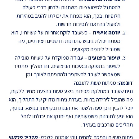
להסתגל לסיטואציות משתנות ולבחון דרכי פעולה
חלופיות. בכך, הוא מפתח את יכולתו להגיב במהירות
ולפעול בהתאם לנסיבות חדשות.
יוזמה אישית
– כשעובד לוקח אחריות על טעויותיו, הוא
מפתח יכולת גיבוש פתרונות חדשניים ויצירתיים, מה
שמוביל ליוזמה מקצועית.
שיפור ביצועים
– עבודה ממוקדת על טעויות מובילה
לשיפור בתפוקה ובאיכות הביצועים. זהו תהליך מתמיד
שמאפשר לעובד להשתפר ולהתפתח לאורך זמן.
דוגמה:
מניתוח טעות לתובנה
נניח שעובד במחלקת מכירות ביצע טעות בהצעת מחיר ללקוח,
מה שהוביל לירידה ברווח. בעזרת ניתוח מדויק של התהליך, הוא
יוכל להבין היכן טעה ולשפר את הבנתו ובקיאותו בנושא. בנוסף,
הוא יגיע לתובנות משמעותיות ואף יחזקו את יכולתו לנהל
תהליכים מורכבים בעתיד.
ניתוח טעויות והפקת לקחים זוהי אומנות.
כתבתי
מדריך פרקטי